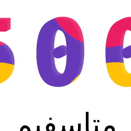
50
متاسفیم