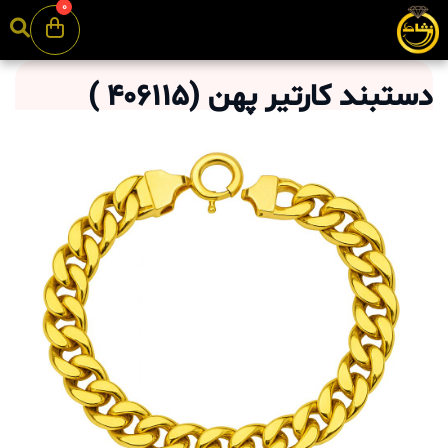
0
دستبند کارتیر پهن
(
406115
)