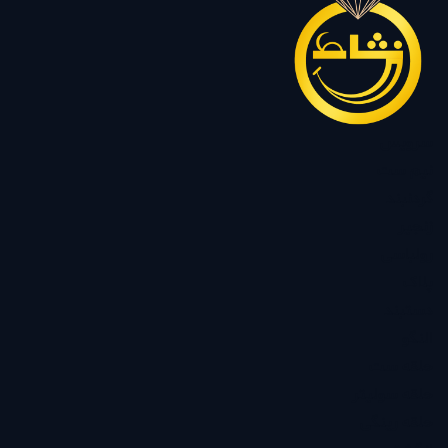
سرویس
نیم ست
گردنبند
زنجیر
رولباسی
پلاک
دستبند
النگو
حلقه ست
حلقه سولیتر
حلقه رینگی