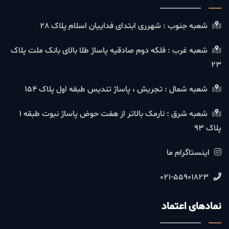
شعبه جنوب : شهرری ابتدای فداییان اسلام پلاک 28
شعبه غرب : فلکه دوم صادقیه پاساژ طلا بالای بانک ملت پلاک
23
شعبه شمال : تجریش ، پاساژ تندیس طبقه اول پلاک 154
شعبه شرق : نارمک بالاتر از هفت حوض پاساژ نبوت طبقه 1
پلاک 93
اینستاگرام ما
021-55901823
نمادهای اعتماد