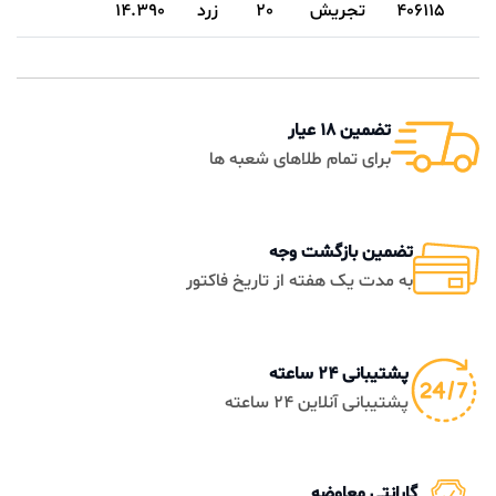
406115
تجریش
20
زرد
14.390
تضمین 18 عیار
برای تمام طلاهای شعبه ها
تضمین بازگشت وجه
به مدت یک هفته از تاریخ فاکتور
پشتیبانی 24 ساعته
پشتیبانی آنلاین 24 ساعته
گارانتی معاوضه