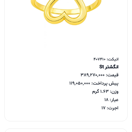
اتیکت: 407410
انگشتر St
قیمت: 389,270,000
پیش پرداخت: 119,050,000
وزن: 1.63 گرم
عیار: 18
اجرت: 17