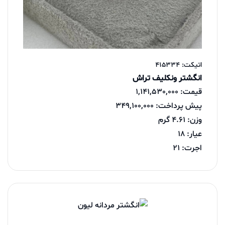
اتیکت: 415334
انگشتر ونکلیف تراش
قیمت: 1,141,530,000
پیش پرداخت: 349,100,000
وزن: 4.61 گرم
عیار: 18
اجرت: 21