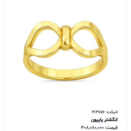
اتیکت: 414756
انگشتر پاپیون
قیمت: 308,080,000