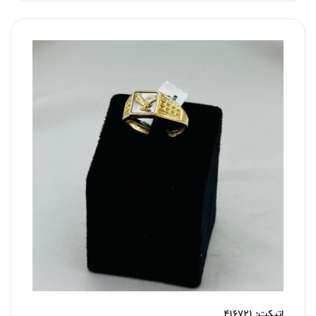
اتیکت: 416721