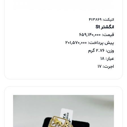
اتیکت: 413869
انگشتر St
قیمت: 659,140,000
پیش پرداخت: 201,570,000
وزن: 2.76 گرم
عیار: 18
اجرت: 17