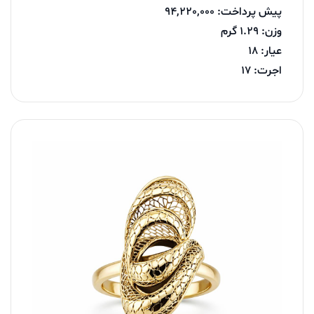
پیش پرداخت: 94,220,000
وزن: 1.29 گرم
عیار: 18
اجرت: 17