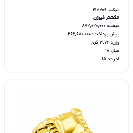
اتیکت: 413459
انگشتر فیوژن
قیمت: 872,020,000
پیش پرداخت: 266,680,000
وزن: 3.72 گرم
عیار: 18
اجرت: 15