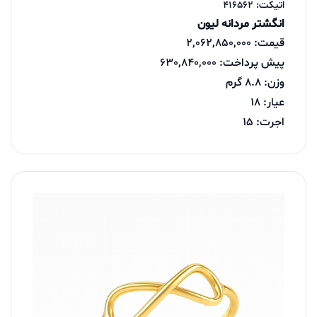
اتیکت: 416562
انگشتر مردانه لیون
قیمت: 2,062,850,000
پیش پرداخت: 630,840,000
وزن: 8.8 گرم
عیار: 18
اجرت: 15