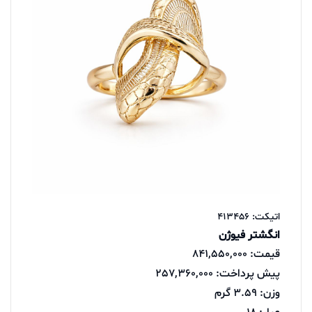
اتیکت: 413456
انگشتر فیوژن
قیمت: 841,550,000
پیش پرداخت: 257,360,000
وزن: 3.59 گرم