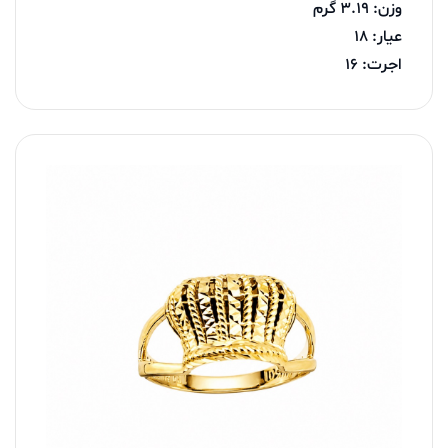
وزن: 3.19 گرم
عیار: 18
اجرت: 16