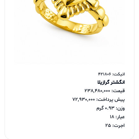
اتیکت: 421806
انگشتر گرازیلا
قیمت: 238,480,000
پیش پرداخت: 72,930,000
وزن: 0.93 گرم
عیار: 18
اجرت: 25