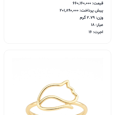
قیمت: 660,160,000
پیش پرداخت: 201,890,000
وزن: 2.79 گرم
عیار: 18
اجرت: 16