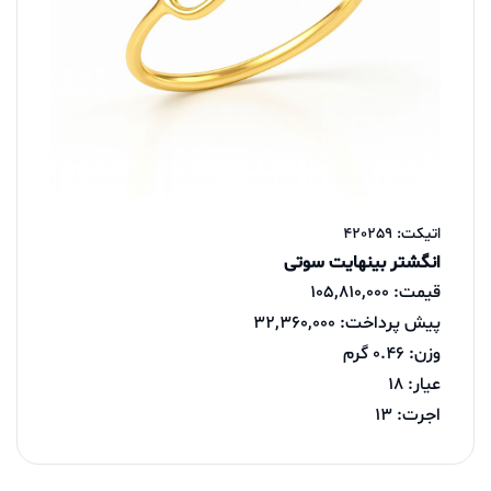
اتیکت: 420259
انگشتر بینهایت سوتی
قیمت: 105,810,000
پیش پرداخت: 32,360,000
وزن: 0.46 گرم
عیار: 18
اجرت: 13