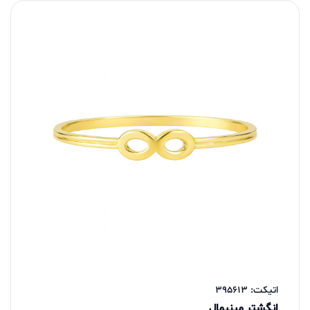
اتیکت: 395613
انگشتر مینیمال