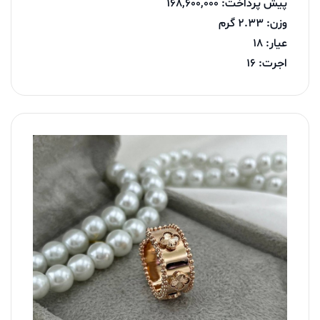
پیش پرداخت: 168,600,000
وزن: 2.33 گرم
عیار: 18
اجرت: 16