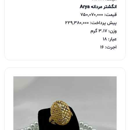
انگشتر مردانه Arya
قیمت: 750,070,000
پیش پرداخت: 229,380,000
وزن: 3.17 گرم
عیار: 18
اجرت: 16