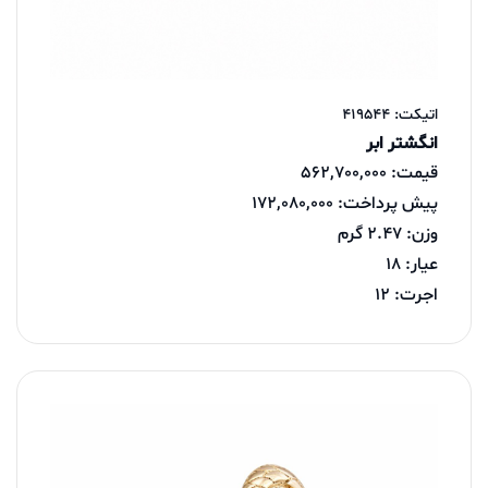
اتیکت: 419544
انگشتر ابر
قیمت: 562,700,000
پیش پرداخت: 172,080,000
وزن: 2.47 گرم
عیار: 18
اجرت: 12