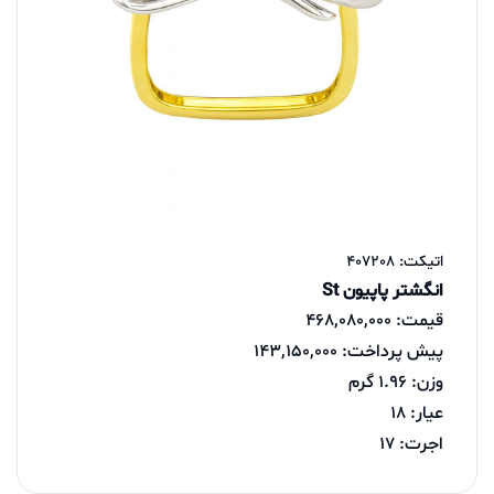
اتیکت: 407208
انگشتر پاپیون St
قیمت: 468,080,000
پیش پرداخت: 143,150,000
وزن: 1.96 گرم
عیار: 18
اجرت: 17