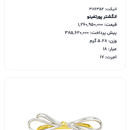
اتیکت: 386352
انگشتر پورتفینو
قیمت: 1,260,950,000
پیش پرداخت: 385,620,000
وزن: 5.28 گرم
عیار: 18
اجرت: 17