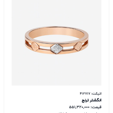
اتیکت: 412717
انگشتر ترنج
قیمت: 551,320,000