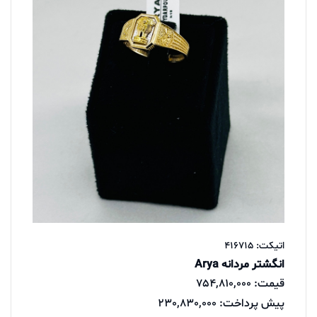
اتیکت: 416715
انگشتر مردانه Arya
قیمت: 754,810,000
پیش پرداخت: 230,830,000