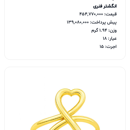
انگشتر فنری
قیمت: 454,770,000
پیش پرداخت: 139,080,000
وزن: 1.94 گرم
عیار: 18
اجرت: 15