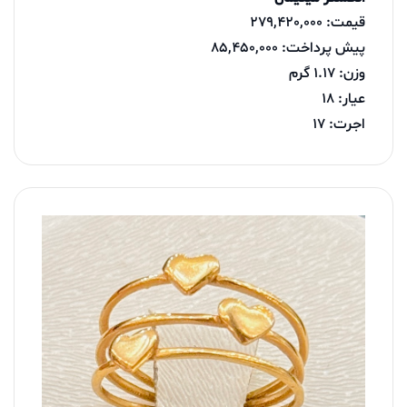
قیمت: 279,420,000
پیش پرداخت: 85,450,000
وزن: 1.17 گرم
عیار: 18
اجرت: 17