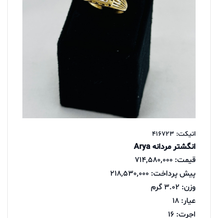
اتیکت: 416723
انگشتر مردانه Arya
قیمت: 714,580,000
پیش پرداخت: 218,530,000
وزن: 3.02 گرم
عیار: 18
اجرت: 16