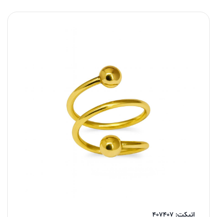
اتیکت: 407407