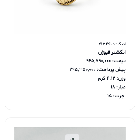
اتیکت: 413461
انگشتر فیوژن
قیمت: 965,790,000
پیش پرداخت: 295,350,000
وزن: 4.12 گرم
عیار: 18
اجرت: 15