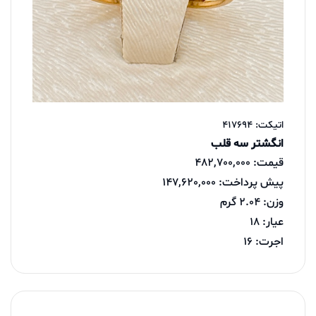
اتیکت: 417694
انگشتر سه قلب
قیمت: 482,700,000
پیش پرداخت: 147,620,000
وزن: 2.04 گرم
عیار: 18
اجرت: 16