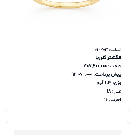
اتیکت: 412703
انگشتر گلوریا
قیمت: 307,600,000
پیش پرداخت: 94,070,000
وزن: 1.3 گرم
عیار: 18
اجرت: 16