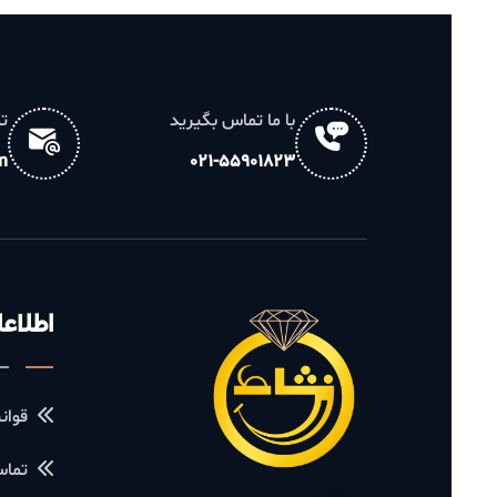
با ما تماس بگیرید
تماس مس
ail.com
021-55901823
اطلاعات ف
قوانین و م
تماس با ما
سرویس