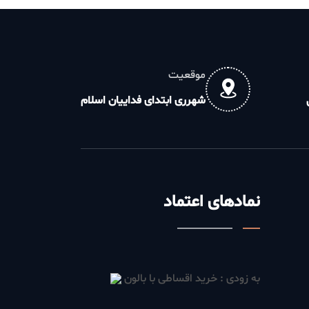
موقعیت
شهرری ابتدای فداییان اسلام
نمادهای اعتماد
به زودی : خرید اقساطی با بالون