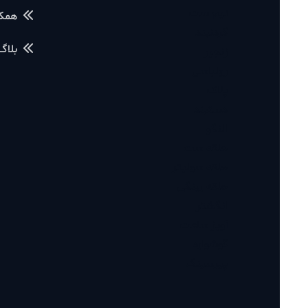
نیم ست
همکاری با م
گردنبند
بلاگ آموز
زنجیر
رولباسی
پلاک
دستبند
النگو
حلقه ست
حلقه سولیتر
حلقه رینگی
انگشتر
آویز ساعت
گوشواره
پیرسینگ