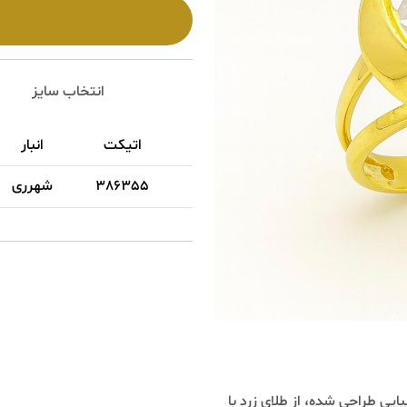
انتخاب سایز
اتیکت
انبار
سا
386355
شهرری
0
حي شده، از طلاي زرد با