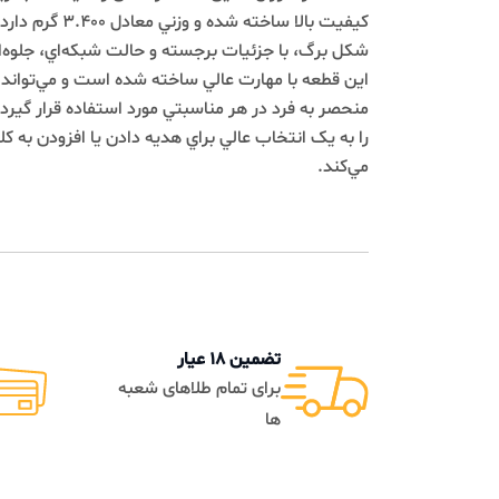
کيفيت بالا ساخته شده و وزني معا
شکل برگ، با جزئيات برجسته و حالت شبکه‌اي، جلوه‌اي مد
اين قطعه با مهارت عالي ساخته شده است و مي‌تواند به عنوان
منحصر به فرد در هر مناسبتي مورد استفاده قرار گيرد. زيباي
را به يک انتخاب عالي براي هديه دادن يا افزودن به کلکس
مي‌کند.
تضمین 18 عیار
تضمی
برای تمام طلاهای شعبه
به م
ها
فاکتو