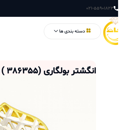
021-55901823
دسته بندی ها
انگشتر بولگاری
(
386355
)