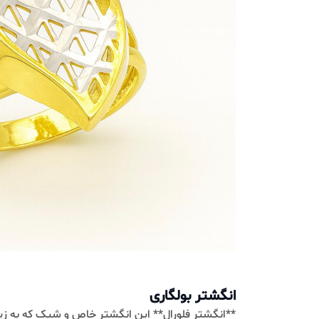
انگشتر بولگاری
**انگشتر فلورال** اين انگشتر خاص و شيک که به زيبايي طرا