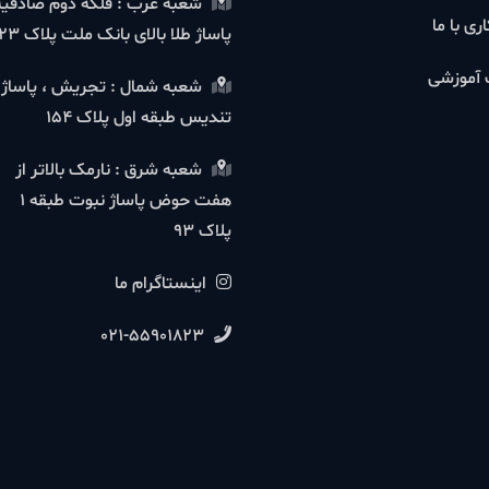
شعبه غرب : فلکه دوم صادقیه
ا
پاساژ طلا بالای بانک ملت پلاک 23
شی
شعبه شمال : تجریش ، پاساژ
تندیس طبقه اول پلاک 154
شعبه شرق : نارمک بالاتر از
هفت حوض پاساژ نبوت طبقه 1
پلاک 93
اینستاگرام ما
021-55901823