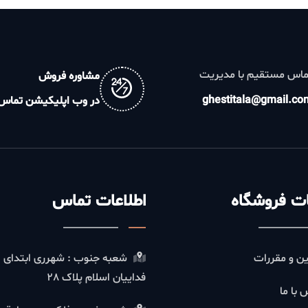
تقیم با مدیریت
مشاوره فروش
ghestitala@gm
در وب اپلیکیشن تماس
روشگاه
اطلاعات تماس
قررات
شعبه جنوب : شهرری ابتدای
فداییان اسلام پلاک 28