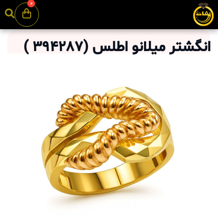
0
انگشتر میلانو اطلس
(
394287
)