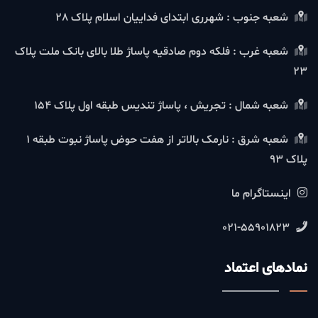
شعبه جنوب : شهرری ابتدای فداییان اسلام پلاک 28
شعبه غرب : فلکه دوم صادقیه پاساژ طلا بالای بانک ملت پلاک
23
شعبه شمال : تجریش ، پاساژ تندیس طبقه اول پلاک 154
شعبه شرق : نارمک بالاتر از هفت حوض پاساژ نبوت طبقه 1
پلاک 93
اینستاگرام ما
021-55901823
نمادهای اعتماد