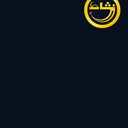
سرویس
نیم ست
گردنبند
زنجیر
رولباسی
پلاک
دستبند
النگو
حلقه ست
حلقه سولیتر
حلقه رینگی
انگشتر