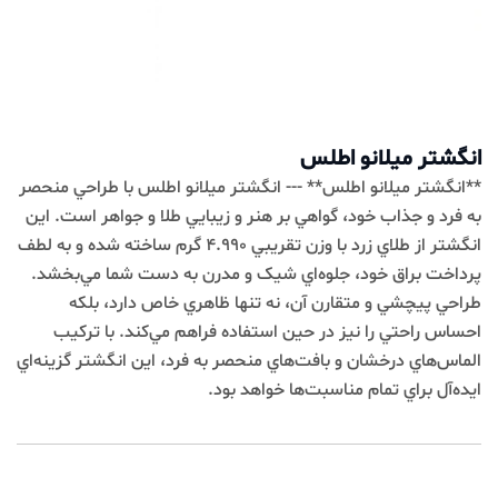
انگشتر میلانو اطلس
**انگشتر ميلانو اطلس** --- انگشتر ميلانو اطلس با طراحي منحصر
به فرد و جذاب خود، گواهي بر هنر و زيبايي طلا و جواهر است. اين
انگشتر از طلاي زرد با وزن تقريبي 4.990 گرم ساخته شده و به لطف
پرداخت براق خود، جلوه‌اي شيک و مدرن به دست شما مي‌بخشد.
طراحي پيچشي و متقارن آن، نه تنها ظاهري خاص دارد، بلکه
احساس راحتي را نيز در حين استفاده فراهم مي‌کند. با ترکيب
الماس‌هاي درخشان و بافت‌هاي منحصر به فرد، اين انگشتر گزينه‌اي
ايده‌آل براي تمام مناسبت‌ها خواهد بود.