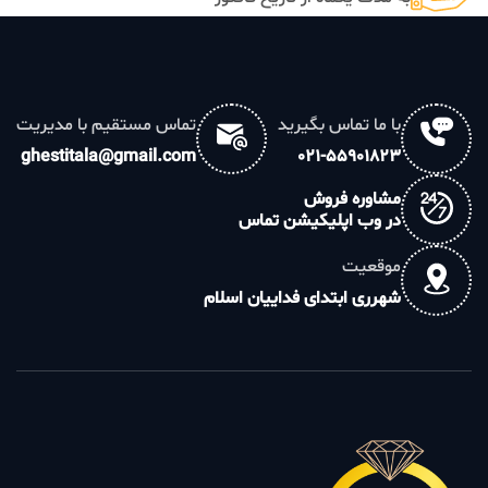
با ما تماس بگیرید
تماس مستقیم با مدیریت
ghestitala@gmail.com
021-55901823
مشاوره فروش
در وب اپلیکیشن تماس
موقعیت
شهرری ابتدای فداییان اسلام