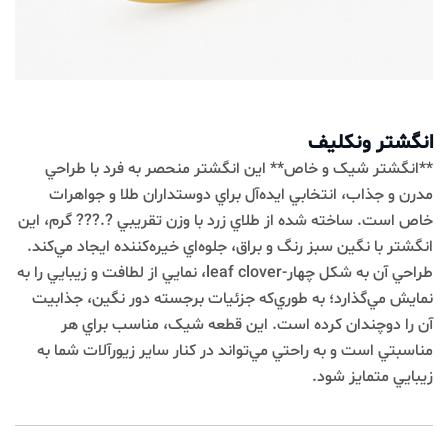
انگشتر ونکلیف
**انگشتر شيک و خاص** اين انگشتر منحصر به فرد با طراحي
مدرن و جذاب، انتخابي ايده‌آل براي دوستداران طلا و جواهرات
خاص است. ساخته شده از طلاي زرد با وزن تقريبي ?.??? گرم، اين
انگشتر با نگين سبز رنگ و براق، جلوه‌اي خيره‌کننده ايجاد مي‌کند.
طراحي آن به شکل چهار-leaf clover، نمايي از لطافت و زيبايي را به
نمايش مي‌گذارد؛ به طوري‌که جزئيات برجسته دور نگين، جذابيت
آن را دوچندان کرده است. اين قطعه شيک، مناسب براي هر
مناسبتي است و به راحتي مي‌تواند در کنار ساير زيورآلات شما به
زيبايي متمايز شود.