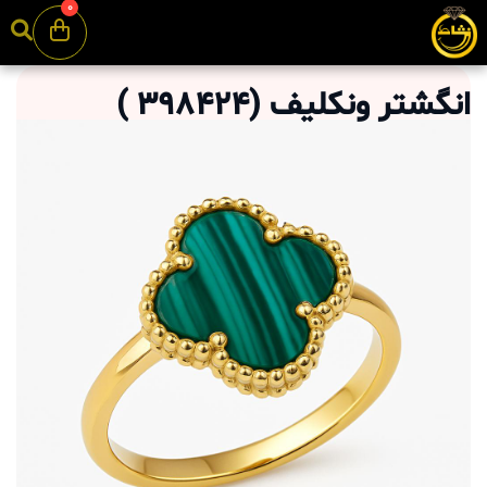
0
انگشتر ونکلیف
(
398424
)