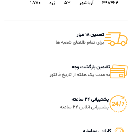
398424
آریاشهر
53
زرد
1.750
تضمین 18 عیار
برای تمام طلاهای شعبه ها
تضمین بازگشت وجه
به مدت یک هفته از تاریخ فاکتور
پشتیبانی 24 ساعته
پشتیبانی آنلاین 24 ساعته
گارانتی معاوضه