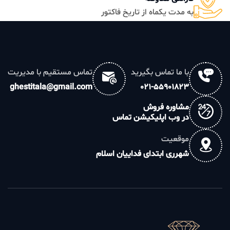
به مدت یکماه از تاریخ فاکتور
با ما تماس بگیرید
تماس مستقیم با مدیریت
ghestitala@gmail.com
021-55901823
مشاوره فروش
در وب اپلیکیشن تماس
موقعیت
شهرری ابتدای فداییان اسلام