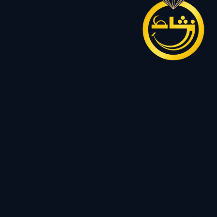
سرویس
نیم ست
گردنبند
زنجیر
رولباسی
پلاک
دستبند
النگو
حلقه ست
حلقه سولیتر
حلقه رینگی