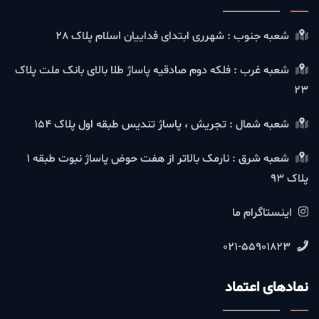
شعبه جنوب : شهرری ابتدای فداییان اسلام پلاک 28
شعبه غرب : فلکه دوم صادقیه پاساژ طلا بالای بانک ملت پلاک
23
شعبه شمال : تجریش ، پاساژ تندیس طبقه اول پلاک 154
شعبه شرق : نارمک بالاتر از هفت حوض پاساژ نبوت طبقه 1
پلاک 93
اینستاگرام ما
021-55901823
نمادهای اعتماد