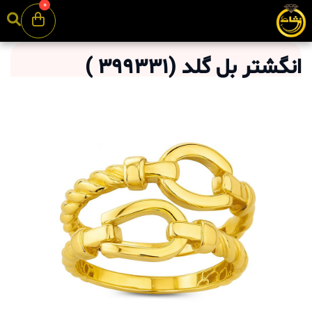
0
انگشتر بل گلد
(
399331
)