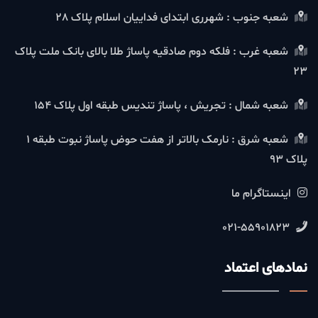
شعبه جنوب : شهرری ابتدای فداییان اسلام پلاک 28
شعبه غرب : فلکه دوم صادقیه پاساژ طلا بالای بانک ملت پلاک
23
شعبه شمال : تجریش ، پاساژ تندیس طبقه اول پلاک 154
شعبه شرق : نارمک بالاتر از هفت حوض پاساژ نبوت طبقه 1
پلاک 93
اینستاگرام ما
021-55901823
نمادهای اعتماد