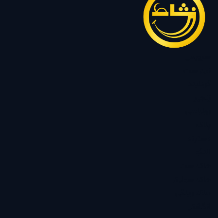
سرویس
نیم ست
گردنبند
زنجیر
رولباسی
پلاک
دستبند
النگو
حلقه ست
حلقه سولیتر
حلقه رینگی
انگشتر