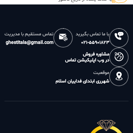
با ما تماس بگیرید
تماس مستقیم با مدیریت
ghestitala@gmail.com
021-55901823
مشاوره فروش
در وب اپلیکیشن تماس
موقعیت
شهرری ابتدای فداییان اسلام