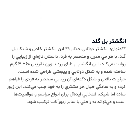
انگشتر بل گلد
**عنوان: انگشتر دوتايي جذاب** اين انگشتر خاص و شيک بل
گلد، با طراحي مدرن و منحصر به فرد، داستان تازه‌اي از زيبايي را
روايت مي‌کند. اين انگشتر از طلاي زرد با وزن تقريبي 3.560 گرم
ساخته شده و به شکل دوتايي و پيچشي طراحي شده است.
جزئيات بافتي و شکل دکمه‌اي آن زيبايي منحصر به فردي را فراهم
کرده و به سادگي خيال هر مشتري را به خود جلب مي‌کند. اين زيور
ساده اما شيک، انتخابي ايده‌آل براي انواع مراسم و موقعيت‌ها
است و مي‌تواند به راحتي با ساير زيورآلات ترکيب شود.