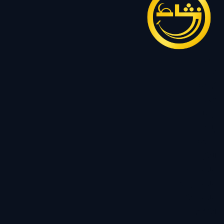
سرویس
نیم ست
گردنبند
زنجیر
رولباسی
پلاک
دستبند
النگو
حلقه ست
حلقه سولیتر
حلقه رینگی
انگشتر