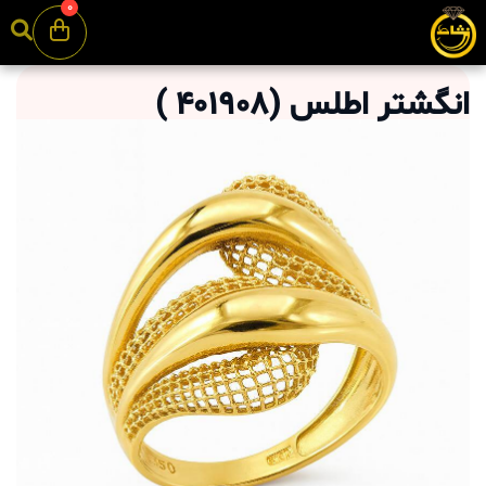
0
انگشتر اطلس
(
401908
)