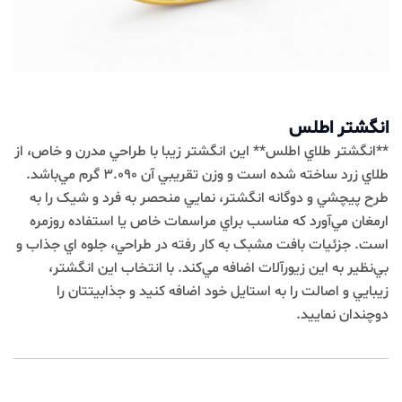
انگشتر اطلس
**انگشتر طلاي اطلس** اين انگشتر زيبا با طراحي مدرن و خاص، از
طلاي زرد ساخته شده است و وزن تقريبي آن 3.090 گرم مي‌باشد.
طرح پيچشي و دوگانه انگشتر، نمايي منحصر به فرد و شيک را به
ارمغان مي‌آورد که مناسب براي مراسمات خاص يا استفاده روزمره
است. جزئيات بافت مشبک به کار رفته در طراحي، جلوه اي جذاب و
بي‌نظير به اين زيورآلات اضافه مي‌کند. با انتخاب اين انگشتر،
زيبايي و اصالت را به استايل خود اضافه کنيد و جذابيتتان را
دوچندان نماييد.