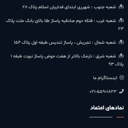
شعبه جنوب : شهرری ابتدای فداییان اسلام پلاک 28
شعبه غرب : فلکه دوم صادقیه پاساژ طلا بالای بانک ملت پلاک
23
شعبه شمال : تجریش ، پاساژ تندیس طبقه اول پلاک 154
شعبه شرق : نارمک بالاتر از هفت حوض پاساژ نبوت طبقه 1
پلاک 93
اینستاگرام ما
021-55901823
نمادهای اعتماد