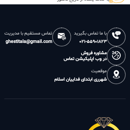
با ما تماس بگیرید
تماس مستقیم با مدیریت
ghestitala@gmail.com
021-55901823
مشاوره فروش
در وب اپلیکیشن تماس
موقعیت
شهرری ابتدای فداییان اسلام