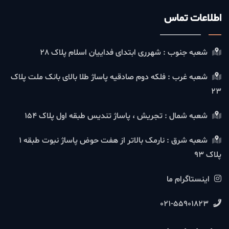
اطلاعات تماس
شعبه جنوب : شهرری ابتدای فداییان اسلام پلاک 28
شعبه غرب : فلکه دوم صادقیه پاساژ طلا بالای بانک ملت پلاک
23
شعبه شمال : تجریش ، پاساژ تندیس طبقه اول پلاک 154
شعبه شرق : نارمک بالاتر از هفت حوض پاساژ نبوت طبقه 1
پلاک 93
اینستاگرام ما
021-55901823