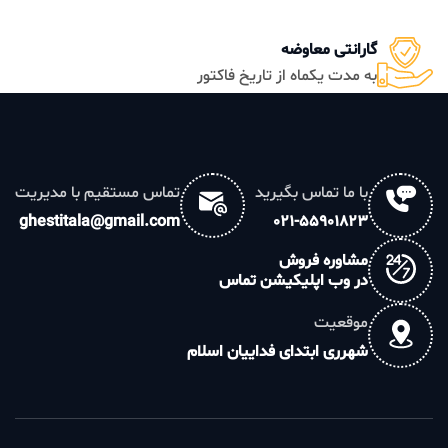
گارانتی معاوضه
به مدت یکماه از تاریخ فاکتور
با ما تماس بگیرید
تماس مستقیم با مدیریت
ghestitala@gmail.com
021-55901823
مشاوره فروش
در وب اپلیکیشن تماس
موقعیت
شهرری ابتدای فداییان اسلام