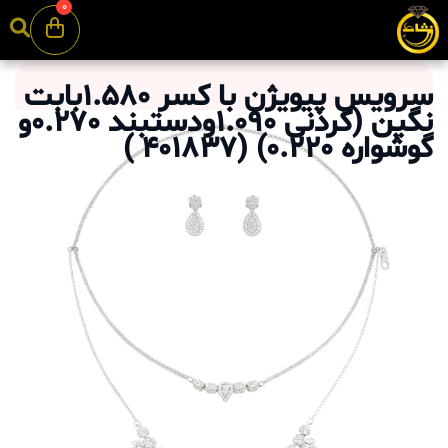
0
سرویس پیویژن با کسر 1.580بابت
نگین (گردنی 1.090ودستبند 0.270و
گوشواره 0.220)
(
401837
)