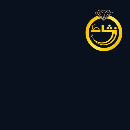
سرویس
نیم ست
گردنبند
زنجیر
رولباسی
پلاک
دستبند
النگو
حلقه ست
حلقه سولیتر