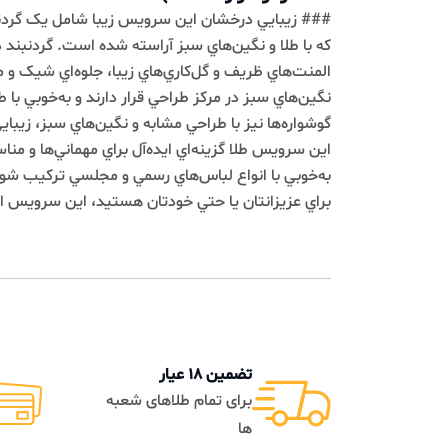
### زيبايي درخشان اين سرويس زيبا شامل يک گردنبند و 
که با طلا و نگين‌هاي سبز آراسته شده است. گردنبند داراي ط
المنت‌هاي ظريف و گل‌کاري‌هاي زيبا، جلوه‌اي شيک و مدرن 
نگين‌هاي سبز در مرکز طراحي قرار دارند و به‌خوبي با طلا‌اي
گوشواره‌ها نيز با طراحي مشابه و نگين‌هاي سبز، زيبايي اين 
اين سرويس طلا گزينه‌اي ايده‌آل براي مهماني‌ها و مناسبت‌ها
به‌خوبي با انواع لباس‌هاي رسمي و مجلسي ترکيب شود. اگر
براي عزيزانتان يا حتي خودتان هستيد، اين سرويس انتخابي
تضمین 18 عیار
تضمی
برای تمام طلاهای شعبه
به م
ها
فاکتو