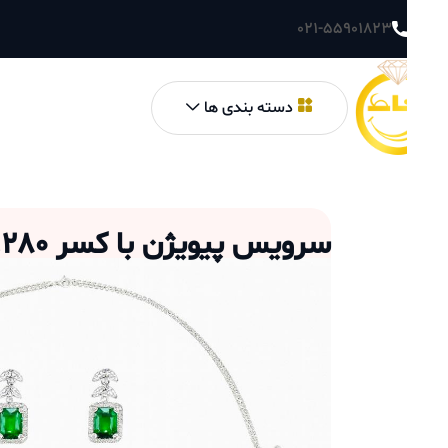
021-55901823
دسته بندی ها
سرویس پیویژن با کسر 1.280بابت نگین (گردنی 0.890ودستبند 0.170وگوشواره 0.220)