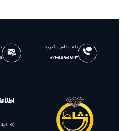
با ما تماس بگیرید
تماس مس
ail.com
021-55901823
اطلاعات ف
قوانین و م