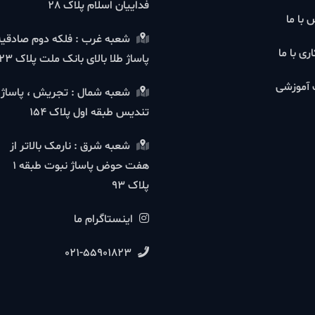
فداییان اسلام پلاک 28
شعبه غرب : فلکه دوم صادقیه
ا
پاساژ طلا بالای بانک ملت پلاک 23
شی
شعبه شمال : تجریش ، پاساژ
تندیس طبقه اول پلاک 154
شعبه شرق : نارمک بالاتر از
هفت حوض پاساژ نبوت طبقه 1
پلاک 93
اینستاگرام ما
021-55901823