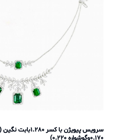
0.170وگوشواره 0.220)