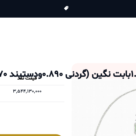
قیمت نقد
3,544,130,000