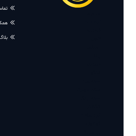
تماس با ما
سرویس
نیم ست
همکاری با م
گردنبند
بلاگ آموز
زنجیر
رولباسی
پلاک
دستبند
النگو
حلقه ست
حلقه سولیتر
حلقه رینگی
انگشتر
آویز ساعت
گوشواره
پیرسینگ