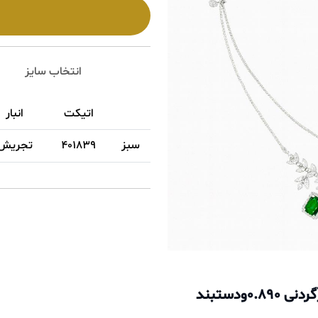
انتخاب سایز
اتیکت
انبار
سبز
401839
تجریش
سرویس پیویژن با کسر 1.280بابت نگین (گردنی 0.890ودستبند