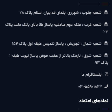
شعبه جنوب : شهرری ابتدای فداییان اسلام پلاک 28
شعبه غرب : فلکه دوم صادقیه پاساژ طلا بالای بانک ملت پلاک
23
شعبه شمال : تجریش ، پاساژ تندیس طبقه اول پلاک 154
شعبه شرق : نارمک بالاتر از هفت حوض پاساژ نبوت طبقه 1
پلاک 93
اینستاگرام ما
021-55901823
نمادهای اعتماد