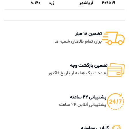
406519
آریاشهر
زرد
8.160
تضمین 18 عیار
برای تمام طلاهای شعبه ها
تضمین بازگشت وجه
به مدت یک هفته از تاریخ فاکتور
پشتیبانی 24 ساعته
پشتیبانی آنلاین 24 ساعته
گارانتی معاوضه