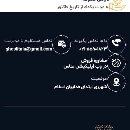
به مدت یکماه از تاریخ فاکتور
با ما تماس بگیرید
تماس مستقیم با مدیریت
ghestitala@gmail.com
021-55901823
مشاوره فروش
در وب اپلیکیشن تماس
موقعیت
شهرری ابتدای فداییان اسلام