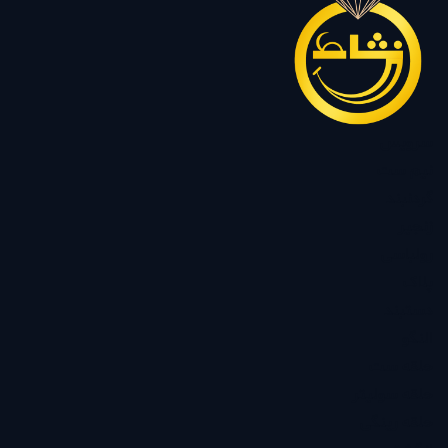
سرویس
نیم ست
گردنبند
زنجیر
رولباسی
پلاک
دستبند
النگو
حلقه ست
حلقه سولیتر
حلقه رینگی