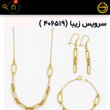
0
سرویس زیبا
(
406519
)