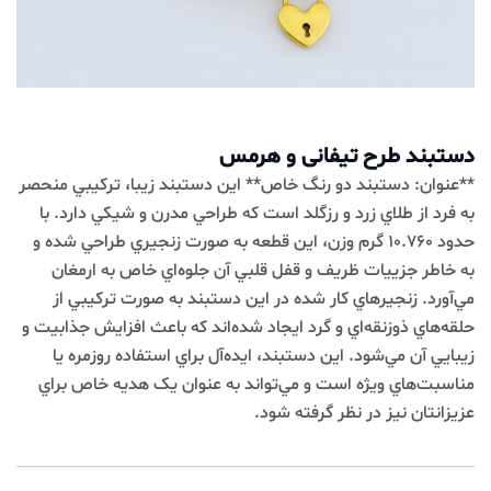
دستبند طرح تیفانی و هرمس
**عنوان: دستبند دو رنگ خاص** اين دستبند زيبا، ترکيبي منحصر
به فرد از طلاي زرد و رزگلد است که طراحي مدرن و شيکي دارد. با
حدود 10.760 گرم وزن، اين قطعه به صورت زنجيري طراحي شده و
به خاطر جزييات ظريف و قفل قلبي آن جلوه‌اي خاص به ارمغان
مي‌آورد. زنجيرهاي کار شده در اين دستبند به صورت ترکيبي از
حلقه‌هاي ذوزنقه‌اي و گرد ايجاد شده‌اند که باعث افزايش جذابيت و
زيبايي آن مي‌شود. اين دستبند، ايده‌آل براي استفاده روزمره يا
مناسبت‌هاي ويژه است و مي‌تواند به عنوان يک هديه خاص براي
عزيزانتان نيز در نظر گرفته شود.