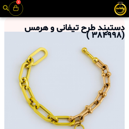
0
دستبند طرح تیفانی و هرمس
)
384998
(