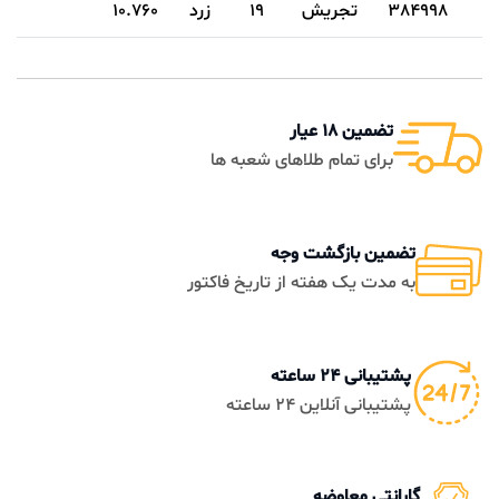
384998
تجریش
19
زرد
10.760
تضمین 18 عیار
برای تمام طلاهای شعبه ها
تضمین بازگشت وجه
به مدت یک هفته از تاریخ فاکتور
پشتیبانی 24 ساعته
پشتیبانی آنلاین 24 ساعته
گارانتی معاوضه