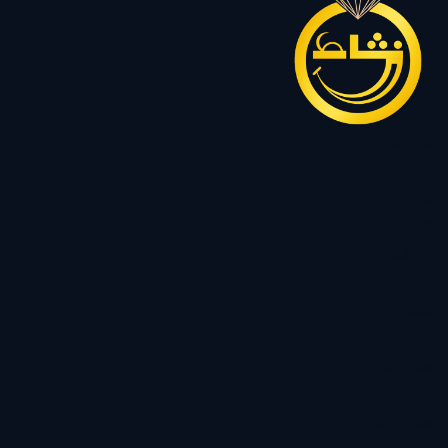
سرویس
نیم ست
گردنبند
زنجیر
رولباسی
پلاک
دستبند
النگو
حلقه ست
حلقه سولیتر
حلقه رینگی