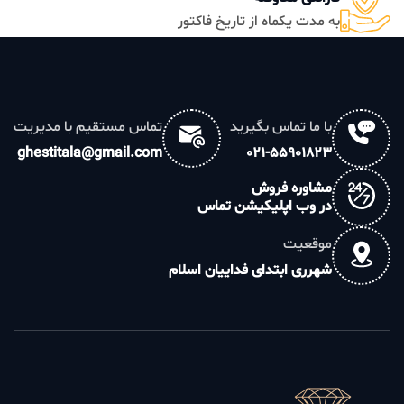
به مدت یکماه از تاریخ فاکتور
با ما تماس بگیرید
تماس مستقیم با مدیریت
ghestitala@gmail.com
021-55901823
مشاوره فروش
در وب اپلیکیشن تماس
موقعیت
شهرری ابتدای فداییان اسلام