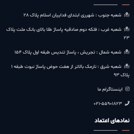
شعبه جنوب : شهرری ابتدای فداییان اسلام پلاک 28
شعبه غرب : فلکه دوم صادقیه پاساژ طلا بالای بانک ملت پلاک
23
شعبه شمال : تجریش ، پاساژ تندیس طبقه اول پلاک 154
شعبه شرق : نارمک بالاتر از هفت حوض پاساژ نبوت طبقه 1
پلاک 93
اینستاگرام ما
021-55901823
نمادهای اعتماد