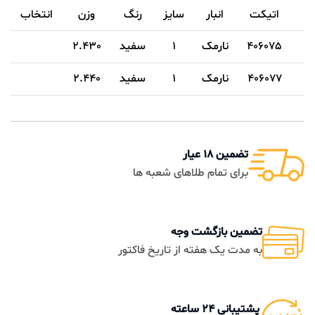
اتیکت
انبار
سایز
رنگ
وزن
انتخاب
406075
نارمک
1
سفيد
2.430
406077
نارمک
1
سفيد
2.440
تضمین 18 عیار
برای تمام طلاهای شعبه ها
تضمین بازگشت وجه
به مدت یک هفته از تاریخ فاکتور
پشتیبانی 24 ساعته