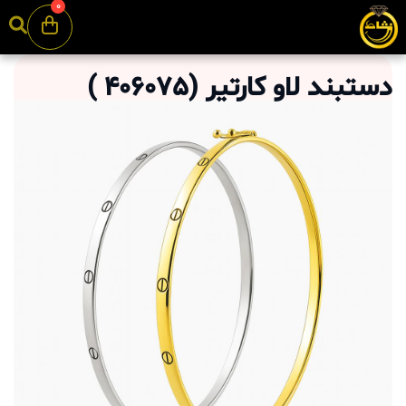
0
دستبند لاو کارتیر
(
406075
)