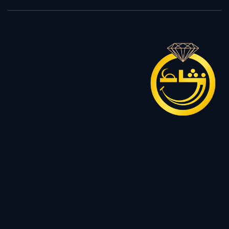
سرویس
نیم ست
گردنبند
زنجیر
رولباسی
پلاک
دستبند
النگو