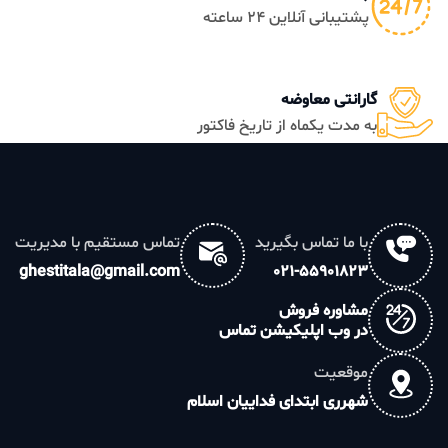
پشتیبانی آنلاین 24 ساعته
گارانتی معاوضه
به مدت یکماه از تاریخ فاکتور
با ما تماس بگیرید
تماس مستقیم با مدیریت
ghestitala@gmail.com
021-55901823
مشاوره فروش
در وب اپلیکیشن تماس
موقعیت
شهرری ابتدای فداییان اسلام