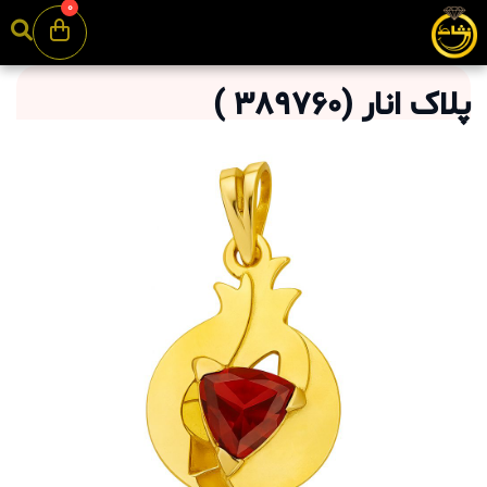
0
پلاک انار
(
389760
)