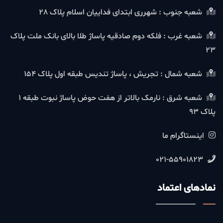
شعبه جنوب : شهرری ابتدای فداییان اسلام پلاک 28
شعبه غرب : فلکه دوم صادقیه پاساژ طلا بالای بانک ملت پلاک
23
شعبه شمال : تجریش ، پاساژ تندیس طبقه اول پلاک 154
شعبه شرق : نارمک بالاتر از هفت حوض پاساژ نبوت طبقه 1
پلاک 93
اینستاگرام ما
021-55901823
نمادهای اعتماد