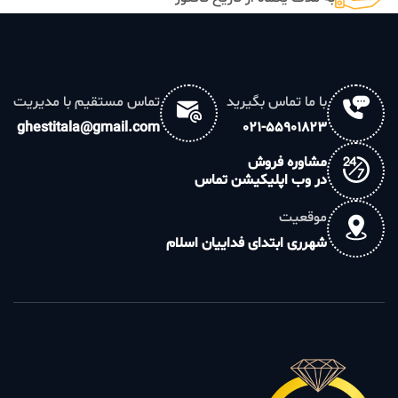
با ما تماس بگیرید
تماس مستقیم با مدیریت
ghestitala@gmail.com
021-55901823
مشاوره فروش
در وب اپلیکیشن تماس
موقعیت
شهرری ابتدای فداییان اسلام