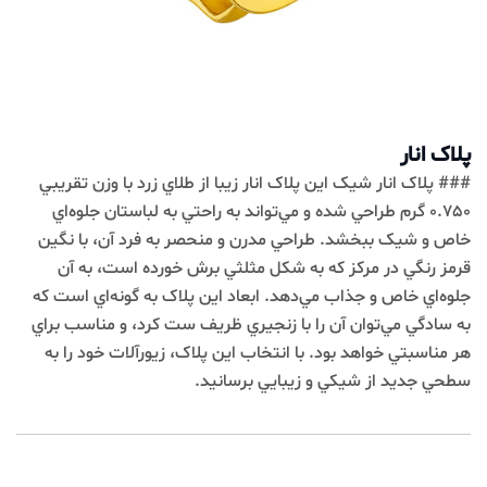
پلاک انار
### پلاک انار شيک اين پلاک انار زيبا از طلاي زرد با وزن تقريبي
0.750 گرم طراحي شده و مي‌تواند به راحتي به لباستان جلوه‌اي
خاص و شيک ببخشد. طراحي مدرن و منحصر به فرد آن، با نگين
قرمز رنگي در مرکز که به شکل مثلثي برش خورده است، به آن
جلوه‌اي خاص و جذاب مي‌دهد. ابعاد اين پلاک به گونه‌اي است که
به سادگي مي‌توان آن را با زنجيري ظريف ست کرد، و مناسب براي
هر مناسبتي خواهد بود. با انتخاب اين پلاک، زيورآلات خود را به
سطحي جديد از شيکي و زيبايي برسانيد.