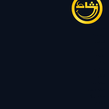
سرویس
نیم ست
گردنبند
زنجیر
رولباسی
پلاک
دستبند
النگو
حلقه ست
حلقه سولیتر
حلقه رینگی
انگشتر