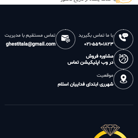
با ما تماس بگیرید
تماس مستقیم با مدیریت
ghestitala@gmail.com
021-55901823
مشاوره فروش
در وب اپلیکیشن تماس
موقعیت
شهرری ابتدای فداییان اسلام