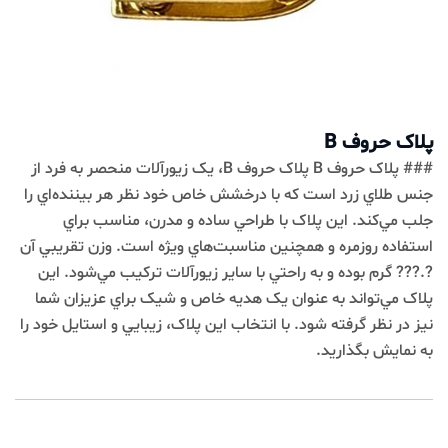
پلاک حروف B
### پلاک حروف B پلاک حروف B، يک زيورآلات منحصر به فرد از
جنس طلاي زرد است که با درخشش خاص خود نظر هر بيننده‌اي را
جلب مي‌کند. اين پلاک با طراحي ساده و مدرن، مناسب براي
استفاده روزمره و همچنين مناسبت‌هاي ويژه است. وزن تقريبي آن
?.??? گرم بوده و به راحتي با ساير زيورآلات ترکيب مي‌شود. اين
پلاک مي‌تواند به عنوان يک هديه خاص و شيک براي عزيزان شما
نيز در نظر گرفته شود. با انتخاب اين پلاک، زيبايي و استايل خود را
به نمايش بگذاريد.