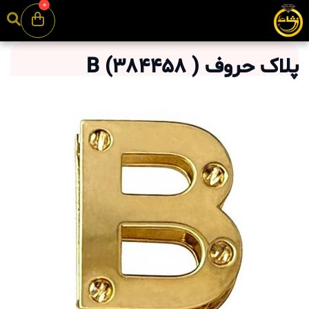
0
پلاک حروف B
)
384458
(