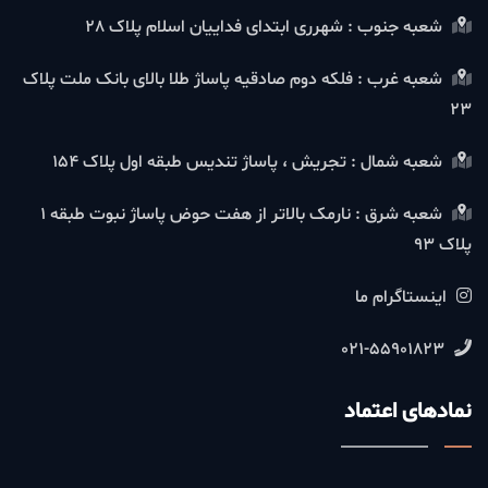
شعبه جنوب : شهرری ابتدای فداییان اسلام پلاک 28
شعبه غرب : فلکه دوم صادقیه پاساژ طلا بالای بانک ملت پلاک
23
شعبه شمال : تجریش ، پاساژ تندیس طبقه اول پلاک 154
شعبه شرق : نارمک بالاتر از هفت حوض پاساژ نبوت طبقه 1
پلاک 93
اینستاگرام ما
021-55901823
نمادهای اعتماد