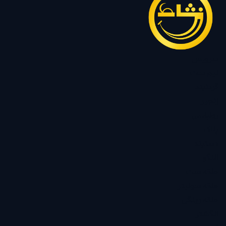
سرویس
نیم ست
گردنبند
زنجیر
رولباسی
پلاک
دستبند
النگو
حلقه ست
حلقه سولیتر
حلقه رینگی
انگشتر