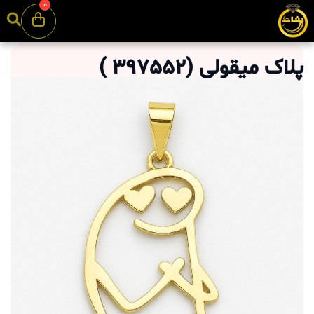
0
پلاک میقولی
(
397552
)