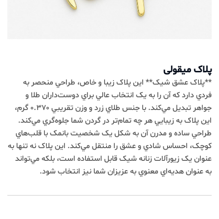
پلاک میقولی
**پلاک عشق شيک** اين پلاک زيبا و خاص، طراحي منحصر به
فردي دارد که آن را به يک انتخاب عالي براي دوست‌داران طلا و
جواهر تبديل مي‌کند. با جنس طلاي زرد و وزن تقريبي 0.370 گرم،
اين پلاک به زيبايي هر چه تمام‌تر در گردن شما جلوه‌گري مي‌کند.
طراحي ساده و مدرن آن به شکل يک شخصيت بانمک با قلب‌هاي
کوچک، احساس شادي و عشق را منتقل مي‌کند. اين پلاک نه تنها به
عنوان يک زيورآلات زنانه شيک قابل استفاده است، بلکه مي‌تواند
به عنوان هديه‌اي معنوي به عزيزان شما نيز انتخاب شود.