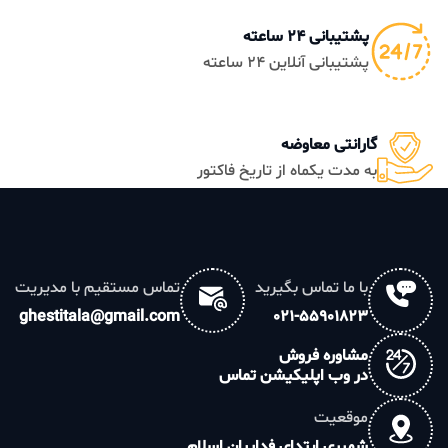
پشتیبانی 24 ساعته
پشتیبانی آنلاین 24 ساعته
گارانتی معاوضه
به مدت یکماه از تاریخ فاکتور
با ما تماس بگیرید
تماس مستقیم با مدیریت
ghestitala@gmail.com
021-55901823
مشاوره فروش
در وب اپلیکیشن تماس
موقعیت
شهرری ابتدای فداییان اسلام