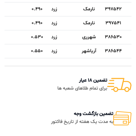
397542
نارمک
زرد
0.490
397541
نارمک
زرد
0.490
386530
شهرری
زرد
0.530
386544
آریاشهر
زرد
0.550
386540
آریاشهر
زرد
0.550
تضمین 18 عیار
برای تمام طلاهای شعبه ها
تضمین بازگشت وجه
به مدت یک هفته از تاریخ فاکتور