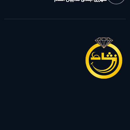
سرویس
نیم ست
گردنبند
زنجیر
رولباسی
پلاک