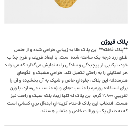
پلاک فیوژن
**پلاک فاخته** اين پلاک طلا به زيبايي طراحي شده و از جنس
طلاي زرد درجه يک ساخته شده است. با ابعاد ظريف و طرح جذاب
خود، ترکيبي از پيچيدگي و سادگي را به نمايش مي‌گذارد که مي‌تواند
هر استايلي را به راحتي تکميل کند. طراحي مشبک و الگوهاي
هنرمندانه اين پلاک، جلوه‌اي خاص و شيک به آن بخشيده و آن را
براي استفاده روزمره يا مناسبت‌هاي ويژه مناسب مي‌سازد. با وزن
تقريبي 2.800 گرم، اين پلاک نه تنها زيبا، بلکه سبک و راحت نيز
هست. انتخاب اين پلاک فاخته، گزينه‌اي ايده‌آل براي کساني است
که به دنبال يک زيورآلات خاص و متمايز هستند.