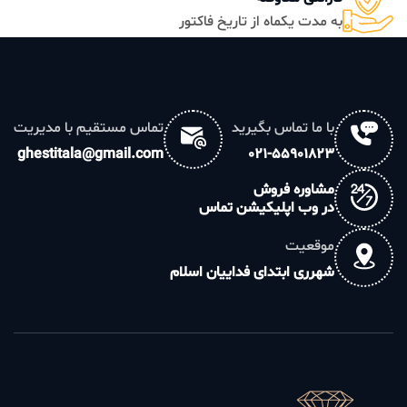
به مدت یکماه از تاریخ فاکتور
با ما تماس بگیرید
تماس مستقیم با مدیریت
ghestitala@gmail.com
021-55901823
مشاوره فروش
در وب اپلیکیشن تماس
موقعیت
شهرری ابتدای فداییان اسلام