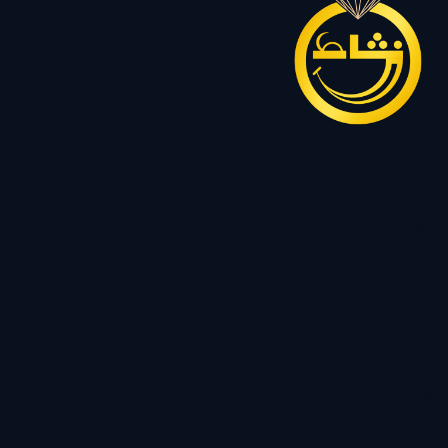
سرویس
نیم ست
گردنبند
زنجیر
رولباسی
پلاک
دستبند
النگو
حلقه ست
حلقه سولیتر
حلقه رینگی