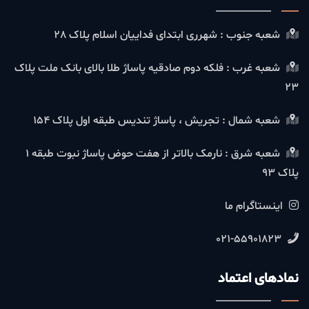
شعبه جنوب : شهرری ابتدای فداییان اسلام پلاک 28
شعبه غرب : فلکه دوم صادقیه پاساژ طلا بالای بانک ملت پلاک
23
شعبه شمال : تجریش ، پاساژ تندیس طبقه اول پلاک 154
شعبه شرق : نارمک بالاتر از هفت حوض پاساژ نبوت طبقه 1
پلاک 93
اینستاگرام ما
021-55901823
نمادهای اعتماد