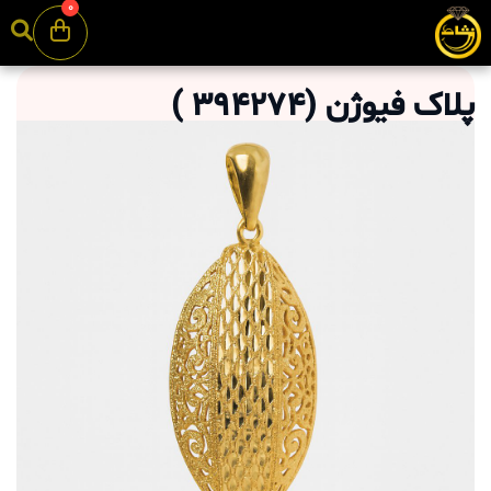
0
پلاک فیوژن
(
394274
)