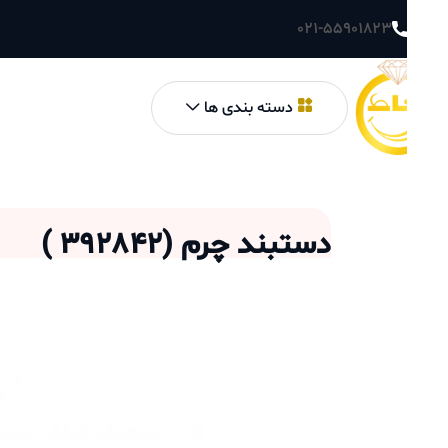
021-55901823
دسته بندی ها
دستبند چرم
(
392842
)