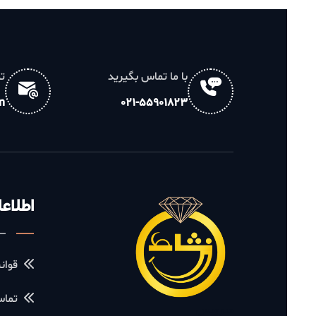
با ما تماس بگیرید
تماس مس
ail.com
021-55901823
اطلاعات ف
قوانین و م
تماس با ما
سرویس