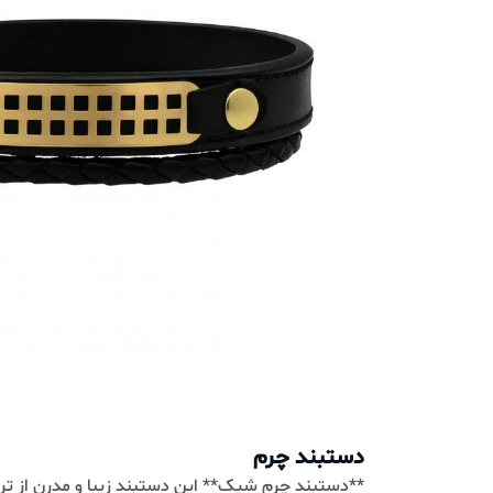
دستبند چرم
**دستبند چرم شيک** اين دستبند زيبا و مدرن از ترکيب چ