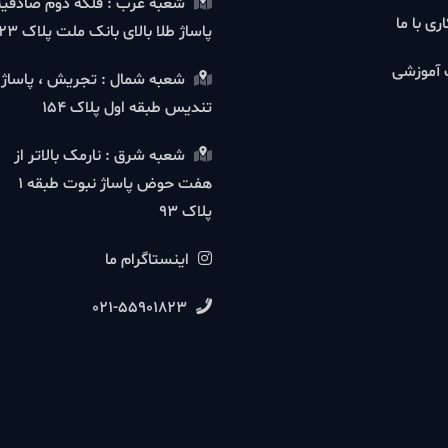
شعبه غرب : فلکه دوم صادقیه
ا
پاساژ طلا بالای بانک ملت پلاک 23
شی
شعبه شمال : تجریش ، پاساژ
تندیس طبقه اول پلاک 154
شعبه شرق : نارمک بالاتر از
هفت حوض پاساژ نبوت طبقه 1
پلاک 93
اینستاگرام ما
021-55901823