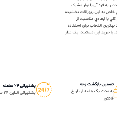
رد آن با نوار مشبک
به اين زيورآلات بخشيده
ابعادي مناسب، از
ن انتخاب براي استفاده
خريد اين دستبند، يک عطر
ن بازگشت وجه
پشتیبانی 24 ساعته
دت یک هفته از تاریخ
پشتیبانی آنلاین 24 ساعته
ر