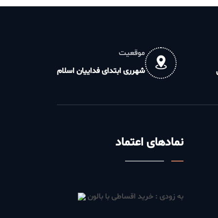
موقعیت
شهرری ابتدای فداییان اسلام
نمادهای اعتماد
به زودی : خرید اقساطی با بالون