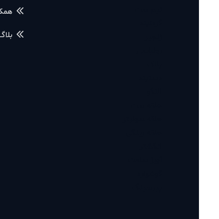
نیم ست
همکاری با م
گردنبند
بلاگ آموز
زنجیر
رولباسی
پلاک
دستبند
النگو
حلقه ست
حلقه سولیتر
حلقه رینگی
انگشتر
آویز ساعت
گوشواره
پیرسینگ