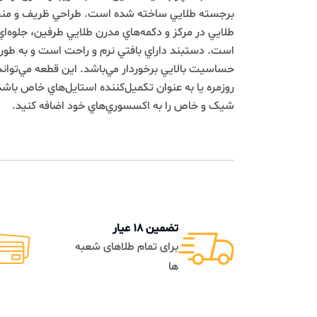
برجسته طلايي ساخته شده است. طراحي ظريف و منحصر به ف
طلايي در مرکز و دکمه‌هاي مدرن طلايي طرفين، جلوه‌اي خاص 
است. دستبند داراي بافتي نرم و راحت است و به طور کلي با 
حساسيت بالايي برخوردار مي‌باشد. اين قطعه مي‌تواند بهتري
روزمره يا به عنوان تکميل‌کننده استايل‌هاي خاص باشد. با 
شيک و خاص را به اکسسوري‌هاي خود اضافه کنيد.
تضمین 18 عیار
تضمی
برای تمام طلاهای شعبه
به م
ها
فاکتو