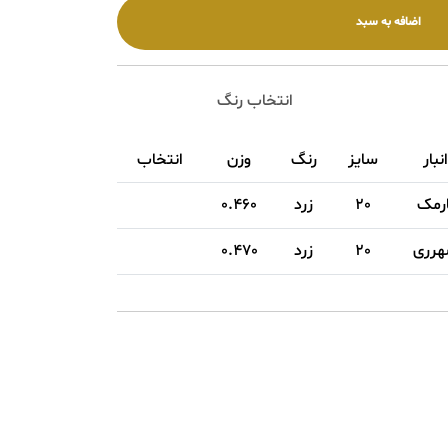
انتخاب رنگ
سایز
رنگ
وزن
انتخاب
20
زرد
0.460
20
زرد
0.470