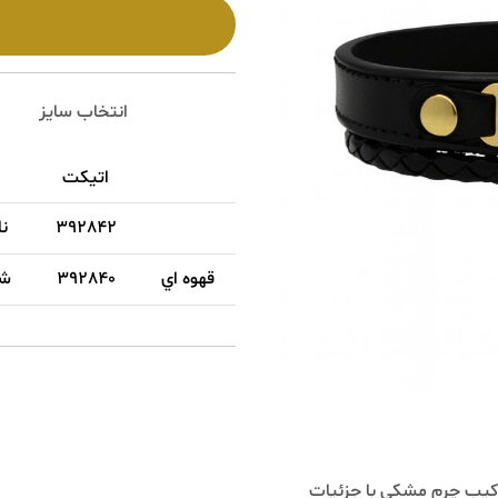
انتخاب سایز
اتیکت
انبار
392842
نارمک
قهوه اي
392840
شهرری
رم مشکي با جزئيات