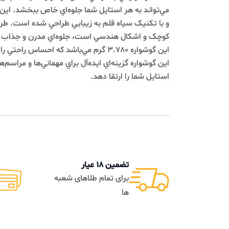
مي‌تواند به هر استايل شما جلوه‌اي خاص ببخشد. اين گوشوار
و با تکنيک سياه قلم به زيبايي طراحي شده است. طر‌ح پيچي
کوچک و اشکال هندسي است، جلوه‌اي مدرن و جذاب به آن 
اين گوشواره 3.780 گرم مي‌باشد که احساس راحتي را
اين گوشواره گزينه‌اي ايده‌آل براي مهماني‌ها و مراسم‌هاي وي
استايل شما را ارتقا دهد.
تضمین 18 عیار
تضمی
برای تمام طلاهای شعبه
به م
ها
فاکتو