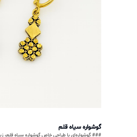
گوشواره سیاه قلم
### گوشواره‌اي با طراحي خاص گوشواره سياه قلم، زيوري 