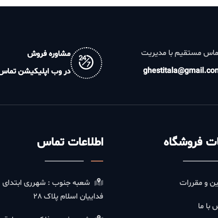
تقیم با مدیریت
مشاوره فروش
ghestitala@gm
در وب اپلیکیشن تماس
روشگاه
اطلاعات تماس
قررات
شعبه جنوب : شهرری ابتدای
فداییان اسلام پلاک 28