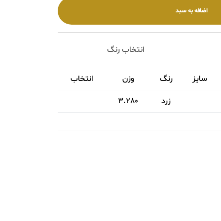
انتخاب رنگ
یز
رنگ
وزن
انتخاب
زرد
3.280