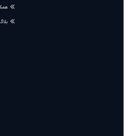
نیم ست
همکاری با م
گردنبند
بلاگ آموز
زنجیر
رولباسی
پلاک
دستبند
النگو
حلقه ست
حلقه سولیتر
حلقه رینگی
انگشتر
آویز ساعت
گوشواره
پیرسینگ