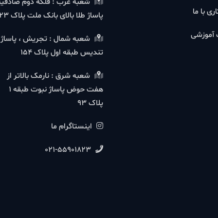
شعبه غرب : فلکه دوم صادقیه
ا
پاساژ طلا بالای بانک ملت پلاک 23
شی
شعبه شمال : تجریش ، پاساژ
تندیس طبقه اول پلاک 154
شعبه شرق : نارمک بالاتر از
هفت حوض پاساژ نبوت طبقه 1
پلاک 93
اینستاگرام ما
021-55901823