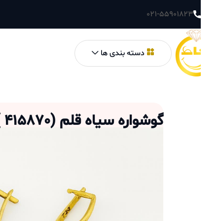
021-55901823
دسته بندی ها
گوشواره سیاه قلم
(
415870
)