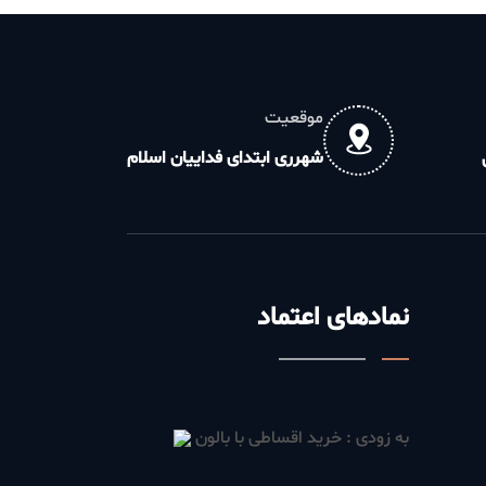
موقعیت
شهرری ابتدای فداییان اسلام
نمادهای اعتماد
به زودی : خرید اقساطی با بالون