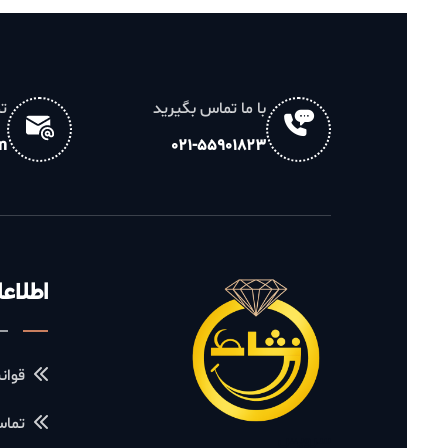
با ما تماس بگیرید
تماس مس
ail.com
021-55901823
اطلاعات ف
قوانین و م
تماس با ما
سرویس