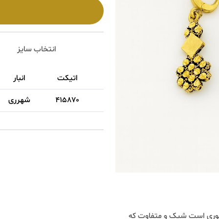
انتخاب سایز
اتیکت
انبار
سا
415870
شهرری
است شيک و متفاوت که