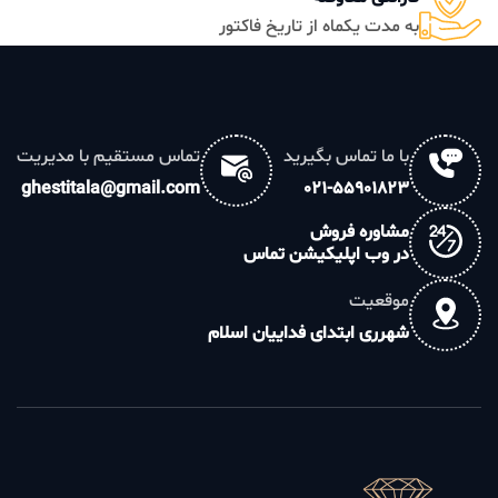
به مدت یکماه از تاریخ فاکتور
با ما تماس بگیرید
تماس مستقیم با مدیریت
ghestitala@gmail.com
021-55901823
مشاوره فروش
در وب اپلیکیشن تماس
موقعیت
شهرری ابتدای فداییان اسلام