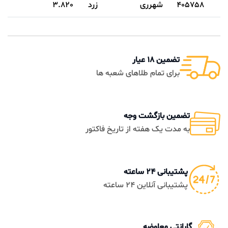
405758
شهرری
زرد
3.820
تضمین 18 عیار
برای تمام طلاهای شعبه ها
تضمین بازگشت وجه
به مدت یک هفته از تاریخ فاکتور
پشتیبانی 24 ساعته
پشتیبانی آنلاین 24 ساعته
گارانتی معاوضه