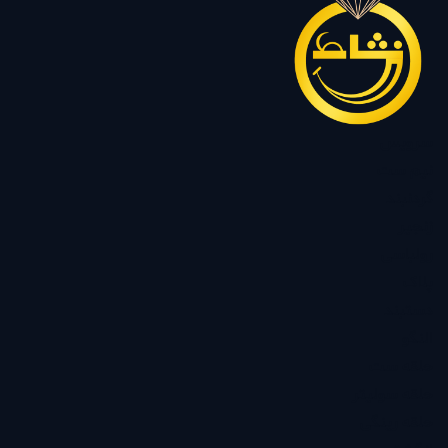
سرویس
نیم ست
گردنبند
زنجیر
رولباسی
پلاک
دستبند
النگو
حلقه ست
حلقه سولیتر
حلقه رینگی