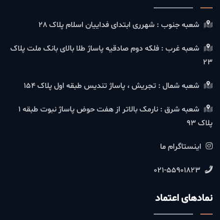
شعبه جنوب : شهرری ابتدای فداییان اسلام پلاک 28
شعبه غرب : فلکه دوم صادقیه پاساژ طلا بالای بانک ملت پلاک
23
شعبه شمال : تجریش ، پاساژ تندیس طبقه اول پلاک 154
شعبه شرق : نارمک بالاتر از هفت حوض پاساژ نبوت طبقه 1
پلاک 93
اینستاگرام ما
021-55901823
نمادهای اعتماد