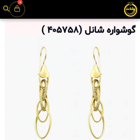
0
گوشواره شانل
(
405758
)