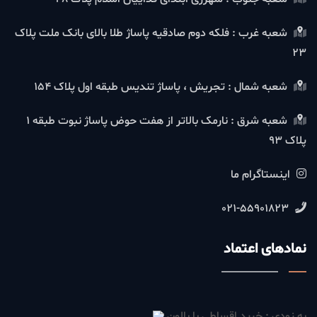
شعبه غرب : فلکه دوم صادقیه پاساژ طلا بالای بانک ملت پلاک
23
شعبه شمال : تجریش ، پاساژ تندیس طبقه اول پلاک 154
شعبه شرق : نارمک بالاتر از هفت حوض پاساژ نبوت طبقه 1
پلاک 93
اینستاگرام ما
021-55901823
نمادهای اعتماد
به زودی : خرید اقساطی با بالون