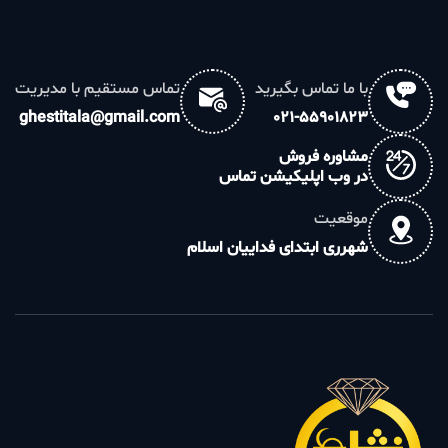
با ما تماس بگیرید
تماس مستقیم با مدیریت
ghestitala@gmail.com
021-55901823
مشاوره فروش
در وب اپلیکیشن تماس
موقعیت
شهرری ابتدای فداییان اسلام