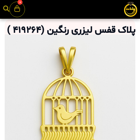
0
پلاک قفس لیزری رنگین
(
419264
)