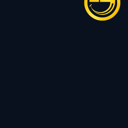
سرویس
نیم ست
گردنبند
زنجیر
رولباسی
پلاک
دستبند
النگو
حلقه ست
حلقه سولیتر
حلقه رینگی
انگشتر
آویز ساعت