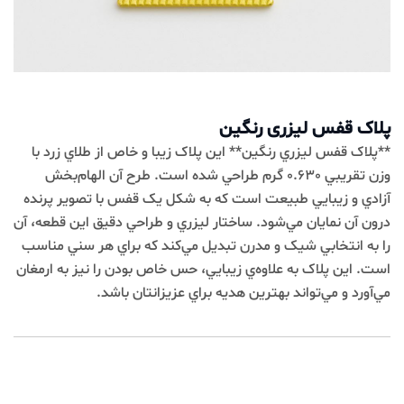
پلاک قفس لیزری رنگین
**پلاک قفس ليزري رنگين** اين پلاک زيبا و خاص از طلاي زرد با
وزن تقريبي 0.630 گرم طراحي شده است. طرح آن الهام‌بخش
آزادي و زيبايي طبيعت است که به شکل يک قفس با تصوير پرنده
درون آن نمايان مي‌شود. ساختار ليزري و طراحي دقيق اين قطعه، آن
را به انتخابي شيک و مدرن تبديل مي‌کند که براي هر سني مناسب
است. اين پلاک به علاوه‌ي زيبايي، حس خاص بودن را نيز به ارمغان
مي‌آورد و مي‌تواند بهترين هديه براي عزيزانتان باشد.